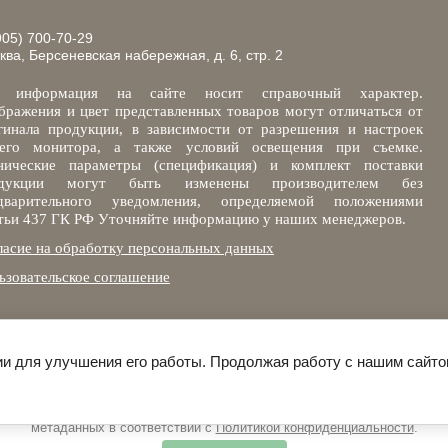
905) 700-70-29
ква, Берсеневская набережная, д. 6, стр. 2
 информация на сайте носит справочный характер.
бражения и цвет представленных товаров могут отличаться от
гинала продукции, в зависимости от разрешения и настроек
его монитора, а также условий освещения при съемке.
нические параметры (спецификация) и комплект поставки
одукции могут быть изменены производителем без
дварительного уведомления, определяемой положениями
тьи 437 ГК РФ Уточняйте информацию у наших менеджеров.
ласие на обработку персональных данных
ьзовательское соглашение
гии для улучшения его работы. Продолжая работу с нашим сайто
Этот сайт использует файлы cookie и метаданные. Продолжая
осматривать его, вы соглашаетесь на использование нами файлов cooki
метаданных в соответствии с
Политикой конфиденциальности
.