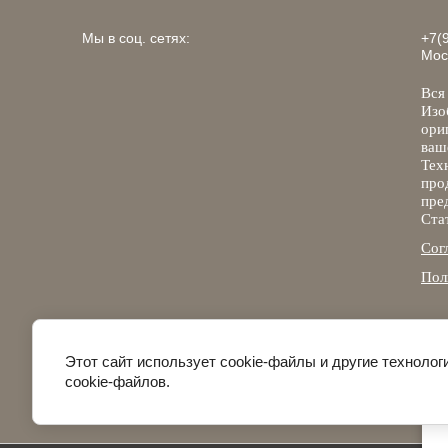
Мы в соц. сетях:
+7(
Мос
Вся
Изо
ори
ваш
Тех
пр
пре
Ста
Сог
Пол
Этот сайт использует cookie-файлы и другие техноло
cookie-файлов.
© 2010 - 2026 ООО "ТД ФилоноВВ"
Политика конфиденциальности
пр