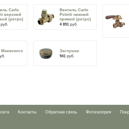
иль Carlo
Вентиль Carlo
tti верхний
Poletti нижний
вой (ретро)
прямой (ретро)
руб.
руб.
4 891
 Маевского
Заглушка
уб.
руб.
941
плата
Контакты
Обратная связь
Фотогалерея
Пок