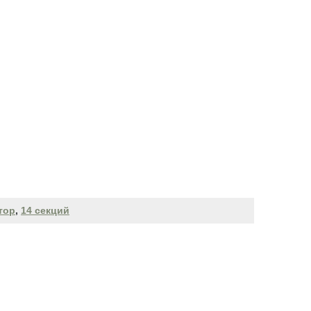
тор
,
14 секций