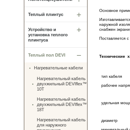
Основное приме
Теплый плинтус
Изготавливаетс
наружной изоля
Устройство и
снабжен экрани
установка теплого
Поставляется с
плинтуса
Теплый пол DEVI
Технические х
Нагревательные кабели
тип кабеля
Нагревательный кабель
двухжильный DEVIflex™
рабочее напр
10T
Нагревательный кабель
удельная мощ
двухжильный DEVIflex™
18T
Нагревательный кабель
диаметр
для наружного
минимальный р