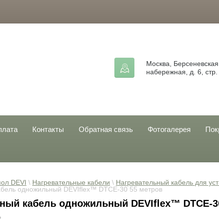
Москва, Берсеневская
набережная, д. 6, стр.
плата
Контакты
Обратная связь
Фотогалерея
Пок
пол DEVI
 \ 
Нагревательные кабели
 \ 
Нагревательный кабель для ус
абель одножильный DEVIflex™ DTCE-30 55 метров
ный кабель одножильный DEVIflex™ DTCE-3