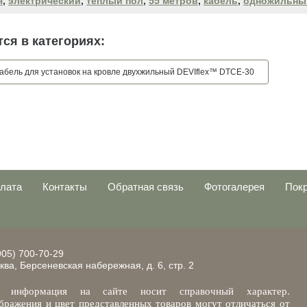
я
,
электрический
,
теплый пол
,
55 метров
,
кабель
,
одножильны
ся в категориях:
абель для установок на кровле двухжильный DEVIflex™ DTCE-30
плата
Контакты
Обратная связь
Фотогалерея
Пок
905) 700-70-29
ква, Берсеневская набережная, д. 6, стр. 2
 информация на сайте носит справочный характер.
бражения и цвет представленных товаров могут отличаться от