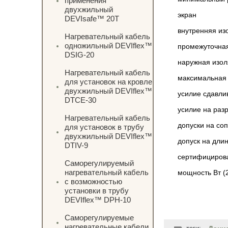
применения
двухжильный
экран
DEVIsafe™ 20T
внутренняя из
Нагревательный кабель
одножильный DEVIflex™
промежуточна
DSIG-20
наружная изо
Нагревательный кабель
максимальная
для установок на кровле
двухжильный DEVIflex™
усилие сдавли
DTCE-30
усилие на раз
Нагревательный кабель
допуски на со
для установок в трубу
двухжильный DEVIflex™
допуск на дли
DTIV-9
сертифициров
Саморегулируемый
нагревательный кабель
мощность Вт (
с возможностью
установки в трубу
DEVIflex™ DPH-10
Саморегулируемые
нагревательные кабели