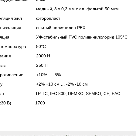
медный, 8 х 0,3 мм с ал. фольгой 50 мкм
оляция жил
фторопласт
я изоляция
сшитый полиэтилен PEX
ляция
УФ-стабильный PVC поливинилхлорид 105°C
 температура
80°C
вания
2000 Н
рыв
250 Н
противление
+10% ... -5%
ну
+2% +10 см … -2% -10 см
ан
ТР ТС, IEC 800, DEMKO, SEMKO, CE, EAC
230 В)
1700