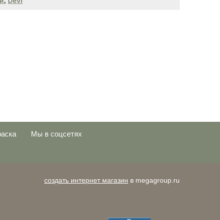
й
,
Devi
раска
Мы в соцсетях
создать интернет магазин
в megagroup.ru