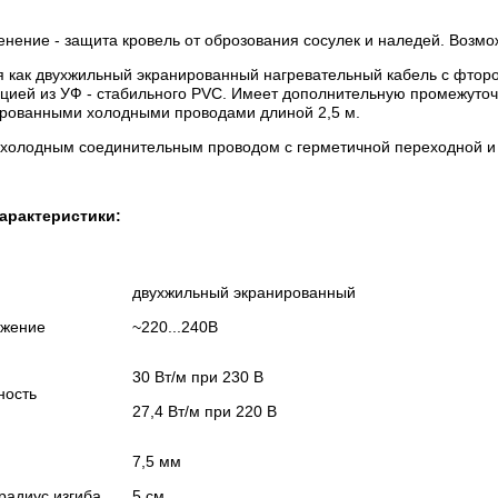
нение - защита кровель от оброзования сосулек и наледей. Возмо
я как двухжильный экранированный нагревательный кабель с фтор
цией из УФ - стабильного PVC. Имеет дополнительную промежуточ
рованными холодными проводами длиной 2,5 м.
 холодным соединительным проводом с герметичной переходной и
арактеристики:
двухжильный экранированный
яжение
~220...240В
30 Вт/м при 230 В
ность
27,4 Вт/м при 220 В
7,5 мм
адиус изгиба
5 см