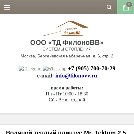
0
ООО «ТД ФилоноВВ»
СИСТЕМЫ ОТОПЛЕНИЯ
Москва, Берсеневская набережная, д. 6, стр. 2
+7 (905) 700-70-29
е-mail:
info@filonovv.ru
время работы:
Пн - Пт 10:00 - 18:30
Сб - Вс выходной
Главная
 \ 
Теплый плинтус
 \ 
Водяной теплый плинтус Mr.Tektum
 
Водяной теплый плинтус Mr. Tektum 2,5